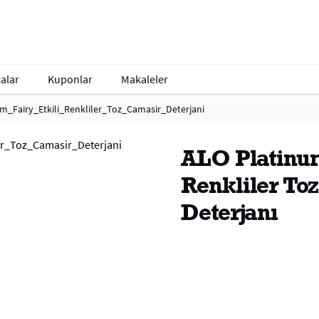
alar
Kuponlar
Makaleler
m_Fairy_Etkili_Renkliler_Toz_Camasir_Deterjani
ALO Platinum
Renkliler To
Deterjanı