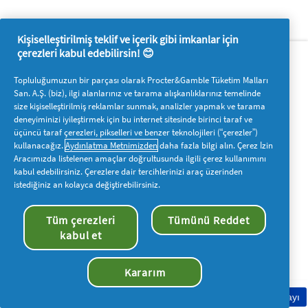
Kişiselleştirilmiş teklif ve içerik gibi imkanlar için
Hakkımızda
P&G'ye ulaşın
çerezleri kabul edebilirsin! 😊
Pg.com.tr’yi ziyaret edin
Topluluğumuzun bir parçası olarak Procter&Gamble Tüketim Malları
San. A.Ş. (biz), ilgi alanlarınız ve tarama alışkanlıklarınız temelinde
Bizi takip edin
size kişiselleştirilmiş reklamlar sunmak, analizler yapmak ve tarama
deneyiminizi iyileştirmek için bu internet sitesinde birinci taraf ve
üçüncü taraf çerezleri, pikselleri ve benzer teknolojileri (“çerezler”)
kullanacağız.
Aydınlatma Metnimizden
daha fazla bilgi alın. Çerez İzin
Aracımızda listelenen amaçlar doğrultusunda ilgili çerez kullanımını
kabul edebilirsiniz. Çerezlere dair tercihlerinizi araç üzerinden
Benim Verilerim
Hüküm ve Koşullar
Gizlilik
istediğiniz an kolayca değiştirebilirsiniz.
Çerezler
Erişilebilirlik Bildirimi
Tüm çerezleri
Tümünü Reddet
© 2025 Procter & Gamble. Tüm hakları saklıdır. Bu sitedeki
kabul et
içeriklere erişim ve içeriklerin kullanılması, yasal anlaşmada
belirtilen sözleşme ve şartlara bağlıdır.
Kararım
Çerez Onayı