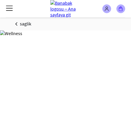
saglik
SAĞLIK - BU AY
SİZİN İÇİN