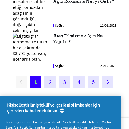
Ağız Kokusuna Ne İyi Gelir?
Sağlık
12/01/2026
Ateş Düşürmek İçin Ne
Yapılır?
Sağlık
23/12/2025
1
2
3
4
5
Kişiselleştirilmiş teklif ve içerik gibi imkanlar için
çerezleri kabul edebilirsin! 😊
Hakkımızda
P&G'ye ulaşın
Topluluğumuzun bir parçası olarak Procter&Gamble Tüketim Malları
San. A.Ş. (biz), ilgi alanlarınız ve tarama alışkanlıklarınız temelinde