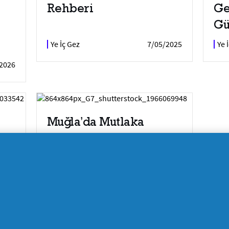
Rehberi
Ge
Gü
Ye İç Gez
7/05/2025
Ye 
2026
Muğla’da Mutlaka
Yüzülmesi Gereken
Noktalar
2025
Ye İç Gez
7/05/2025
k, gezi içeriklerini ziyaret ederek, lezzet dolu bir deneyim yaşamay
ederek damak tadınıza hitap edecek bir yolculuğa çıkabilirsiniz. Usta