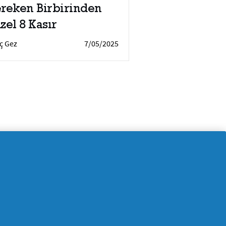
reken Birbirinden
zel 8 Kasır
İç Gez
7/05/2025
a ne dersiniz? Farklı şehirlerdeki
 şeflerin özel menülerini