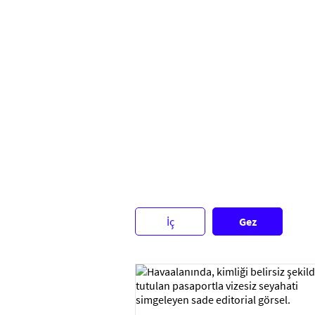
İç
Gez