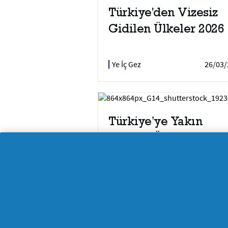
Türkiye'den Vizesiz
Gidilen Ülkeler 2026
Ye İç Gez
26/03/
Türkiye’ye Yakın
Cennet Ülkeler
Ye İç Gez
7/05/
Gezi Rehberi: KadınlarBilir.com'un yeme
restoranları ve yöresel lezzetleri keşf