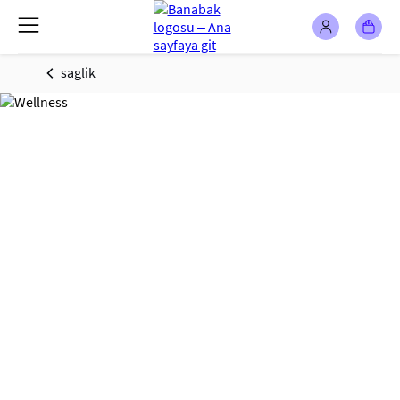
saglik
Sağlık - Kadın
sağlığı