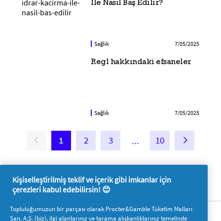
İle Nasıl Baş Edilir?
Sağlık
7/05/2025
Regl hakkındaki efsaneler
Sağlık
7/05/2025
1
2
3
10
Kişiselleştirilmiş teklif ve içerik gibi imkanlar için
çerezleri kabul edebilirsin! 😊
Hakkımızda
P&G'ye ulaşın
Topluluğumuzun bir parçası olarak Procter&Gamble Tüketim Malları
San. A.Ş. (biz), ilgi alanlarınız ve tarama alışkanlıklarınız temelinde