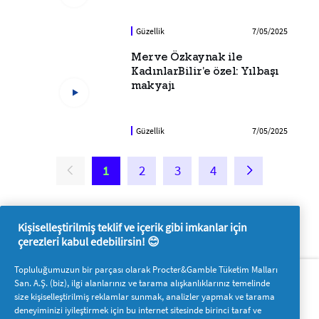
Güzellik
7/05/2025
Merve Özkaynak ile
KadınlarBilir'e özel: Yılbaşı
makyajı
Güzellik
7/05/2025
1
2
3
4
Kişiselleştirilmiş teklif ve içerik gibi imkanlar için
çerezleri kabul edebilirsin! 😊
Hakkımızda
P&G'ye ulaşın
Topluluğumuzun bir parçası olarak Procter&Gamble Tüketim Malları
San. A.Ş. (biz), ilgi alanlarınız ve tarama alışkanlıklarınız temelinde
Pg.com.tr’yi ziyaret edin
size kişiselleştirilmiş reklamlar sunmak, analizler yapmak ve tarama
deneyiminizi iyileştirmek için bu internet sitesinde birinci taraf ve