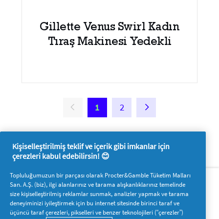
Gillette Venus Swirl Kadın
Tıraş Makinesi Yedekli
1
2
Kişiselleştirilmiş teklif ve içerik gibi imkanlar için
çerezleri kabul edebilirsin! 😊
Hakkımızda
P&G'ye ulaşın
Topluluğumuzun bir parçası olarak Procter&Gamble Tüketim Malları
San. A.Ş. (biz), ilgi alanlarınız ve tarama alışkanlıklarınız temelinde
Pg.com.tr’yi ziyaret edin
size kişiselleştirilmiş reklamlar sunmak, analizler yapmak ve tarama
deneyiminizi iyileştirmek için bu internet sitesinde birinci taraf ve
Bizi takip edin
üçüncü taraf çerezleri, pikselleri ve benzer teknolojileri (“çerezler”)