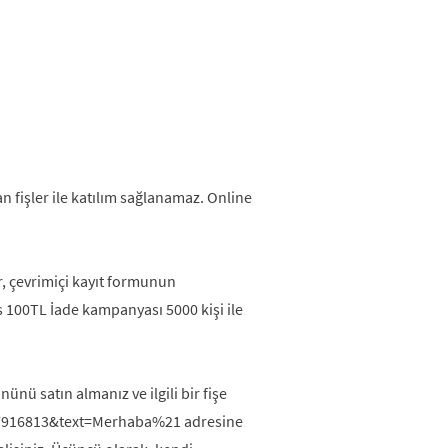
an fişler ile katılım sağlanamaz. Online
ır, çevrimiçi kayıt formunun
s 100TL İade kampanyası 5000
kişi ile
 satın almanız ve ilgili bir fişe
497916813&text=Merhaba%21 adresine