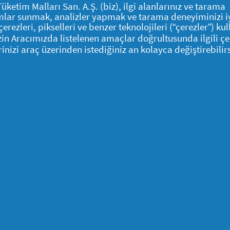
tim Malları San. A.Ş. (biz), ilgi alanlarınız ve tarama
klamlar sunmak, analizler yapmak ve tarama deneyiminizi i
çerezleri, pikselleri ve benzer teknolojileri (“çerezler”) ku
aşka bir yarışma, çekiliş, kampanya, ikramiye ya da kampanya için 
İzin Aracımızda listelenen amaçlar doğrultusunda ilgili çe
a, çekiliş, ikramiye ya da kampanyalar kapsamı dışındadır.
rinizi araç üzerinden istediğiniz an kolayca değiştirebilirs
in onaylanması ve işbu para iadesi kampanyasına tüketicinin kabul e
ılan para iade tutarını, "para iadenizi alın" sekmesine basarak ilgi
çinde BanaBak cüzdanından para iadesini şahsi İBAN'ına gönderilmesin
aybedecektir.