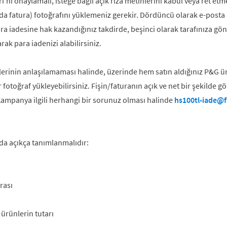
ı onaylamalı, isteğe bağlı açık rıza metinlerini kabul veya ret etm
a da fatura) fotoğrafını yüklemeniz gerekir. Dördüncü olarak e-posta
Para iadesine hak kazandığınız takdirde, beşinci olarak tarafınıza g
ak para iadenizi alabilirsiniz.
lerinin anlaşılamaması halinde, üzerinde hem satın aldığınız P&G 
 fotoğraf yükleyebilirsiniz. Fişin/faturanın açık ve net bir şekilde g
Kampanya ilgili herhangi bir sorunuz olması halinde
hs100tl-iade@f
nda açıkça tanımlanmalıdır:
rası
ürünlerin tutarı