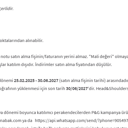
rlidir.
talarından alınabilir.
t notu satın alma fişinin/faturanın yerini almaz. "Mali değeri" olmay
lar katılım dışıdır. İndirimler satın alma fiyatından düşülür.
a dönemi
25.02.2025 - 30.06.2027
(satın alma fişinin tarihi) arasındad
toğrafının yüklenmesi için son tarih
30/06/2027
'dir. Head&Shoulder
a dönemi boyunca katılımcı perakendecilerden P&G kampanya ürününü
ak banabak.com ya da https://api.whatsapp.com/send/?phone=905