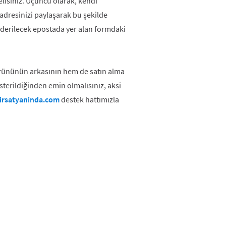
elisiniz. Üçüncü olarak, kendi
 adresinizi paylaşarak bu şekilde
önderilecek epostada yer alan formdaki
ürününün arkasının hem de satın alma
österildiğinden emin olmalısınız, aksi
irsatyaninda.com
destek hattımızla