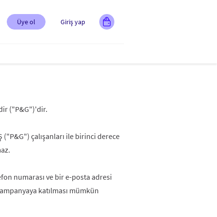
Üye ol
Giriş yap
ir ("P&G")'dir.
 ("P&G") çalışanları ile birinci derece
maz.
lefon numarası ve bir e-posta adresi
in kampanyaya katılması mümkün