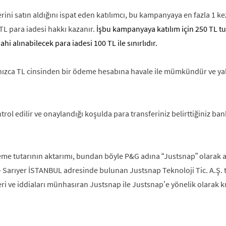
satın aldığını ispat eden katılımcı, bu kampanyaya en fazla 1 kez 
L para iadesi hakkı kazanır.
İşbu kampanyaya katılım için 250 TL t
dahi alınabilecek para iadesi 100 TL ile sınırlıdır.
nızca TL cinsinden bir ödeme hesabına havale ile mümkündür ve yaln
trol edilir ve onaylandığı koşulda para transferiniz belirttiğiniz ba
e tutarının aktarımı, bundan böyle P&G adına “Justsnap” olarak a
3 - Sarıyer İSTANBUL adresinde bulunan Justsnap Teknoloji Tic. A.Ş. t
leri ve iddiaları münhasıran Justsnap ile Justsnap’e yönelik olarak 