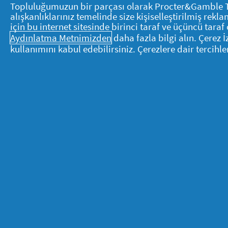
sonlandırma hakkını saklı tutar.
Topluluğumuzun bir parçası olarak Procter&Gamble Tüke
alışkanlıklarınız temelinde size kişiselleştirilmiş re
için bu internet sitesinde birinci taraf ve üçüncü taraf 
22. İşbu kampanya katılım koşulları, b
Aydınlatma Metnimizden
daha fazla bilgi alın. Çerez 
Piyango İdaresi’nce düzenlenen yarışm
kullanımını kabul edebilirsiniz. Çerezlere dair tercihle
23. BanaBak web sitesine yüklenen fiş
içerisinde BanaBak'daki cüzdanına yatır
için talebini iletmesi gerekir. 3 ay i
kampanyasından yararlanma hakkını k
P&G Hakkında
Hakkımızda
P&G'ye ulaşın
Pg.com.tr’yi ziyaret edin