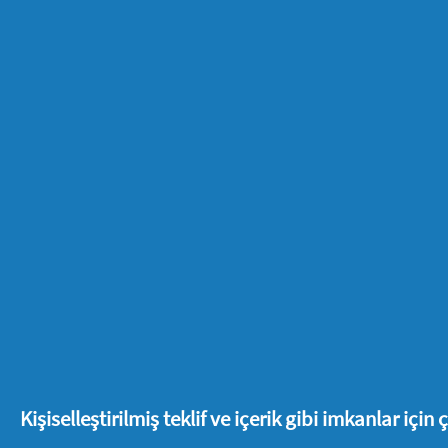
(böyle bir durumda lütfen
lütfen
iban-
katılım geçersiz olacaktır.
17. BanaBak web sitesine yüklenen fiş
içerisinde BanaBak'daki cüzdanına yatır
için talebini iletmesi gerekir. 3 ay i
kampanyasından yararlanma hakkını k
18. Head&Shoulders 100TL İade kampan
19. P&G, kayıt olurken yanlış bilgi v
başka şekilde ihlal eden herhangi bir 
20. Kampanyadan doğabilecek ihtilafla
Kişiselleştirilmiş teklif ve içerik gibi imkanlar için
21. P&G istediği takdirde bu kampanya