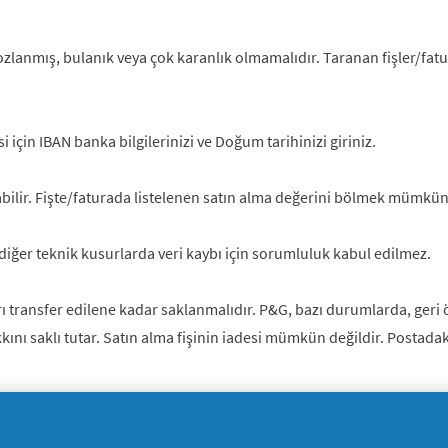
pozlanmış, bulanık veya çok karanlık olmamalıdır. Taranan fişler/fatu
 için IBAN banka bilgilerinizi ve Doğum tarihinizi giriniz.
ılabilir. Fişte/faturada listelenen satın alma değerini bölmek mümkün
e diğer teknik kusurlarda veri kaybı için sorumluluk kabul edilmez.
utarı transfer edilene kadar saklanmalıdır. P&G, bazı durumlarda, ge
akkını saklı tutar. Satın alma fişinin iadesi mümkün değildir. Postada
inden dolayı sorumluluk kabul edilmez. Geçersiz bir IBAN'ı değiştirme