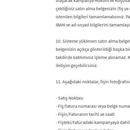
ulaşarak kampanya Hüküm ve Koşulları'n
çektiğiniz satın alma belgenizin (fiş y
istenilen bilgileri tamamlamalısınız. 
IBAN ve ad-soyad bilgilerini tamamlayar
10. Sisteme yüklenen satın alma belge
belgenizin açıkça gösterildiği başka bir
takdirde katılımınız işleme alınamaz. 
iletişim geçebilirsiniz.
11. Aşağıdaki noktalar, fişin fotoğrafı
- Satış Noktası
- Fiş/fatura numarası veya belge numa
- Fişin/Faturanın tarihi ve saati
- Fişteki/Faturadaki kampanyaya dahil 