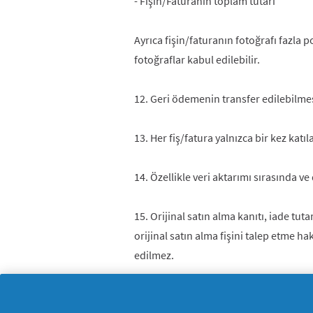
- Fişin/Faturanın toplam tutarı
Ayrıca fişin/faturanın fotoğrafı fazla 
fotoğraflar kabul edilebilir.
12. Geri ödemenin transfer edilebilmesi
13. Her fiş/fatura yalnızca bir kez kat
14. Özellikle veri aktarımı sırasında v
15. Orijinal satın alma kanıtı, iade t
orijinal satın alma fişini talep etme h
edilmez.
16. IBAN numarasının yanlış bildirilmes