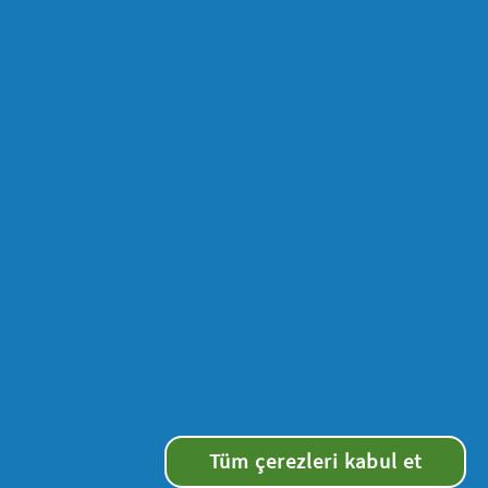
le iletişime geçiniz), bundan sonra
dilmesi akabinde; katılımcı 3 ay
li tutarın şahsi IBAN'ına gönderilmesi
i talep etmeyen katılımcı, para iade
ışan veya bu katılım koşullarını
panyayı tek taraflı olarak
Tüm çerezleri kabul et