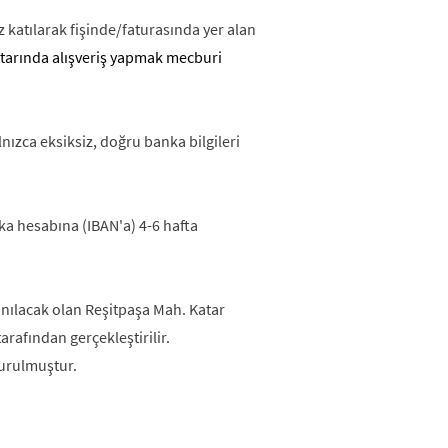
katılarak fişinde/faturasında yer alan
utarında alışveriş yapmak mecburi
ızca eksiksiz, doğru banka bilgileri
nka hesabına (IBAN'a) 4-6 hafta
nılacak olan Reşitpaşa Mah. Katar
arafından gerçekleştirilir.
kurulmuştur.