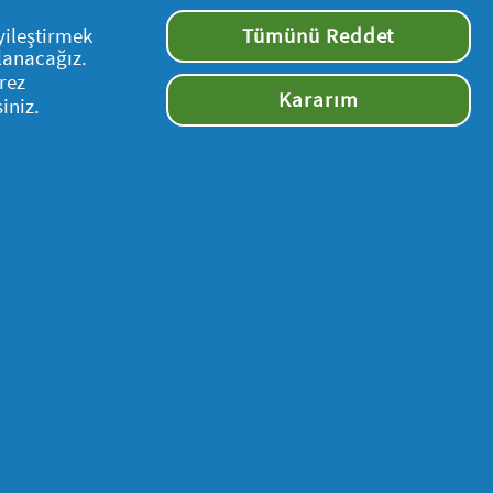
yileştirmek
Tümünü Reddet
llanacağız.
kullanılamaz. Bu kampanya, Milli
rez
Kararım
iniz.
dilmesi akabinde; katılımcı 3 ay
li tutarın şahsi IBAN'ına gönderilmesi
i talep etmeyen katılımcı, para iade
Bizi takip edin