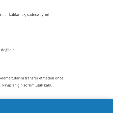
ralar katılamaz, sadece ayrıntılı
 değildir.
ri ödeme tutarını transfer etmeden önce
ki kayıplar için sorumluluk kabul
k için tek seferlik bir fırsat vardır,