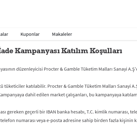
alar
Kuponlar
Makaleler
İade Kampanyası Katılım Koşulları
sının düzenleyicisi Procter & Gamble Tüketim Malları Sanayi A.Ş'd
ü tüketiciler katılabilir. Procter & Gamble Tüketim Malları Sanayi A.Ş
Kampanyaya dahil edilen market çalışanları, bu kampanyaya katıla
ması gereken geçerli bir IBAN banka hesabı, T.C. kimlik numarası, te
ı, telefon numarası veya e-posta adresine sahip birden fazla kişin