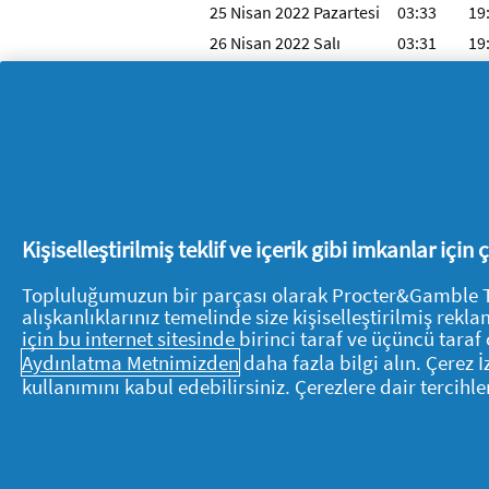
25 Nisan 2022 Pazartesi
03:33
19
26 Nisan 2022 Salı
03:31
19
27 Nisan 2022 Çarşamba
03:29
19
28 Nisan 2022 Perşembe
03:27
19
29 Nisan 2022 Cuma
03:25
19
30 Nisan 2022 Cumartesi
03:23
19
1 Mayıs 2022 Pazar
03:22
19
Kişiselleştirilmiş teklif ve içerik gibi imkanlar için
Topluluğumuzun bir parçası olarak Procter&Gamble Tüke
alışkanlıklarınız temelinde size kişiselleştirilmiş re
P&G Hakkında
için bu internet sitesinde birinci taraf ve üçüncü taraf 
Aydınlatma Metnimizden
daha fazla bilgi alın. Çerez 
Hakkımızda
kullanımını kabul edebilirsiniz. Çerezlere dair tercihle
P&G'ye ulaşın
Pg.com.tr’yi ziyaret edin