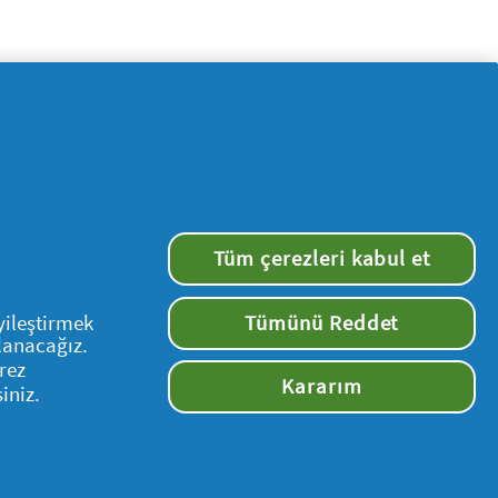
Tüm çerezleri kabul et
yileştirmek
Tümünü Reddet
Bizi takip edin
llanacağız.
rez
Kararım
iniz.