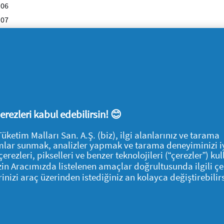
:06
:07
:08
:09
:10
:11
:12
 çerezleri kabul edebilirsin! 😊
tim Malları San. A.Ş. (biz), ilgi alanlarınız ve tarama
klamlar sunmak, analizler yapmak ve tarama deneyiminizi i
çerezleri, pikselleri ve benzer teknolojileri (“çerezler”) ku
İzin Aracımızda listelenen amaçlar doğrultusunda ilgili çe
rinizi araç üzerinden istediğiniz an kolayca değiştirebilirs