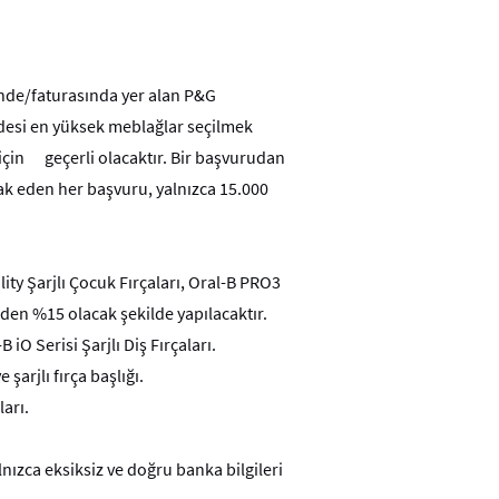
şinde/faturasında yer alan P&G
adesi en yüksek meblağlar seçilmek
için
geçerli olacaktır. Bir başvurudan
hak eden her başvuru, yalnızca 15.000
lity Şarjlı Çocuk Fırçaları, Oral-B PRO3
rinden %15 olacak şekilde yapılacaktır.
iO Serisi Şarjlı Diş Fırçaları.
şarjlı fırça başlığı.
ları.
ızca eksiksiz ve doğru banka bilgileri