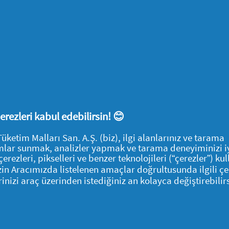
inden dolayı sorumluluk kabul edilmez. Geçersiz bir IBAN'ı değiştirme
imlerio.firsatyaninda.com adresine e-posta göndererek bizimle il
 tarihleri arasında Oral B iO Şarjlı Diş Fırçası, Oral B Pro3 Şarjlı Di
UNİYET GARANTİSİ KAMPANYASI kapsamında para iadesi alması hali
layamaz.
 kampanyası, diğer P&G kampanyaları ile birleştirilemez.
 çerezleri kabul edebilirsin! 😊
tim Malları San. A.Ş. (biz), ilgi alanlarınız ve tarama
ren, kampanyayı manipüle eden veya kampanyayı manipüle etmeye çal
klamlar sunmak, analizler yapmak ve tarama deneyiminizi i
çerezleri, pikselleri ve benzer teknolojileri (“çerezler”) ku
katılımcıyı kampanyanın dışında bırakma hakkını saklı tutar.
İzin Aracımızda listelenen amaçlar doğrultusunda ilgili çe
rinizi araç üzerinden istediğiniz an kolayca değiştirebilirs
rda Türkiye Cumhuriyeti kanunları geçerlidir.
yı uzatma ya da durdurma ve kampanya şartlarını değiştirme ve kam