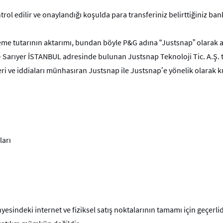
ntrol edilir ve onaylandığı koşulda para transferiniz belirttiğiniz ba
e tutarının aktarımı, bundan böyle P&G adına “Justsnap” olarak a
3 - Sarıyer İSTANBUL adresinde bulunan Justsnap Teknoloji Tic. A.Ş. t
leri ve iddiaları münhasıran Justsnap ile Justsnap’e yönelik olarak 
ları
ndeki internet ve fiziksel satış noktalarının tamamı için geçerlidir.