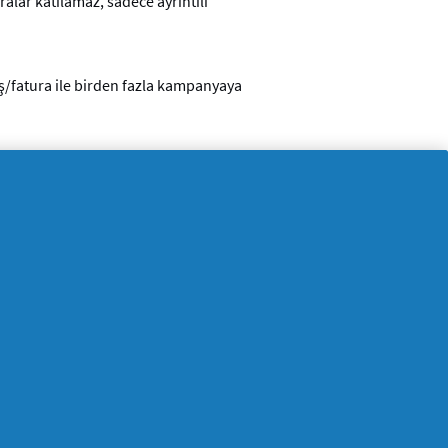
ralar katılamaz, sadece ayrıntılı
iş/fatura ile birden fazla kampanyaya
 değildir.
i ödeme tutarını transfer etmeden önce
ki kayıplar için sorumluluk kabul