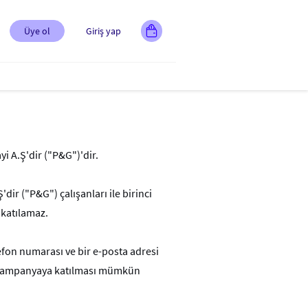
Üye ol
Giriş yap
i A.Ş'dir ("P&G")'dir.
dir ("P&G") çalışanları ile birinci
 katılamaz.
lefon numarası ve bir e-posta adresi
in kampanyaya katılması mümkün