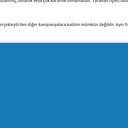
pozlanmış, bulanık veya çok karanlık olmamalıdır. Taranan fişler/fatu
gerçekleştirilen diğer kampanyalara katılım mümkün değildir. Aynı f
için IBAN banka bilgilerinizi giriniz.
ılabilir. Fişte/faturada listelenen satın alma değerini bölmek mümkün
e diğer teknik kusurlarda veri kaybı için sorumluluk kabul edilmez.
tarı transfer edilene kadar saklanmalıdır. P&G, bazı durumlarda, ger
akkını saklı tutar. Satın alma fişinin iadesi mümkün değildir. Postada