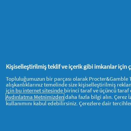
19.
IBAN numarasının yanlış bildirilmes
(böyle bir durumda lütfen iban@dishek
katılım geçersiz olacaktır.
20.
Tüketicinin, 01.12.2022 - 30.06.2025
bakımından geçerli olan ORAL-B MEMN
Para İadesi kampanyasına katılım sağ
21.
P&G Diş Hekimleri Özel Para İadesi
Kişiselleştirilmiş teklif ve içerik gibi imkanlar için
Topluluğumuzun bir parçası olarak Procter&Gamble Tüke
22.
P&G, kayıt olurken yanlış bilgi ve
alışkanlıklarınız temelinde size kişiselleştirilmiş re
için bu internet sitesinde birinci taraf ve üçüncü taraf 
başka şekilde ihlal eden herhangi bir 
Aydınlatma Metnimizden
daha fazla bilgi alın. Çerez 
kullanımını kabul edebilirsiniz. Çerezlere dair tercihle
23.
Kampanyadan doğabilecek ihtilafla
24.
P&G istediği takdirde bu kampanya