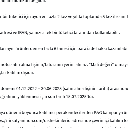
 katılım mümkün değildir.
 tüketici için ayda en fazla 2 kez ve yılda toplamda 5 kez ile sınırlı
dresi ve IBAN, yalnızca tek bir tüketici tarafından kullanılabilir.
lan aynı ürünlerden en fazla 6 tanesi için para iade hakkı kazanılabil
 notu satın alma fişinin/faturanın yerini almaz. "Mali değeri" olmaya
lar katılım dışıdır.
dönemi 01.12.2022 – 30.06.2025 (satın alma fişinin tarihi) arasında
oğrafının yüklenmesi için son tarih 15.07.2025'tür.
a dönemi boyunca katılımcı perakendecilerden P&G kampanya ürünün
ps://firsatyaninda.com/dishekimlerio adresinde çevrimiçi katılım 