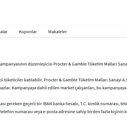
alar
Kuponlar
Makaleler
kampanyasının düzenleyicisi Procter & Gamble Tüketim Malları Sanay
 tüketiciler katılabilir. Procter & Gamble Tüketim Malları Sanayi A.Ş'
azlar. Kampanyaya dahil edilen market çalışanları, bu kampanyaya
ması gereken geçerli bir IBAN banka hesabı, T.C. kimlik numarası, te
ı, telefon numarası veya e-posta adresine sahip birden fazla kişin