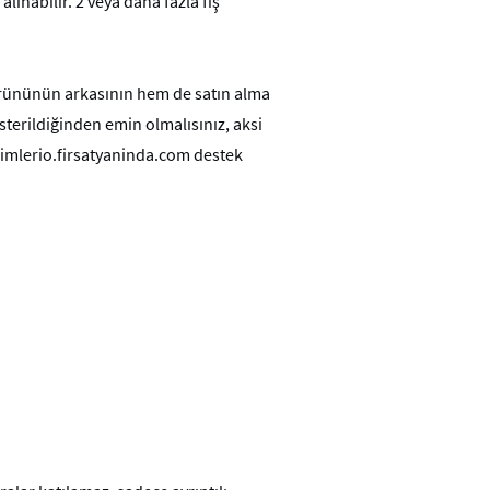
lınabilir. 2 veya daha fazla fiş
ürününün arkasının hem de satın alma
österildiğinden emin olmalısınız, aksi
kimlerio.firsatyaninda.com destek