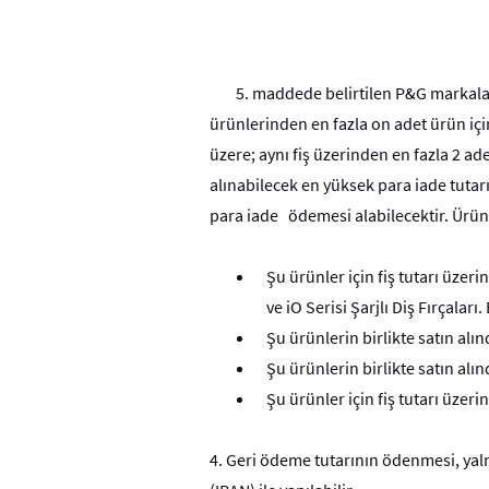
5. maddede belirtilen P&G markalar
ürünlerinden en fazla on adet ürün iç
üzere; aynı fiş üzerinden en fazla 2 ade
alınabilecek en yüksek para iade tutar
para iade
ödemesi alabilecektir. Ürünl
Şu ürünler için fiş tutarı üzer
ve iO Serisi Şarjlı Diş Fırçalar
Şu ürünlerin birlikte satın alın
Şu ürünlerin birlikte satın alın
Şu ürünler için fiş tutarı üzeri
4.
Geri ödeme tutarının ödenmesi, yaln