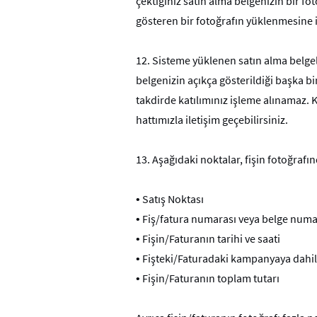
çektiğiniz satın alma belgenizin bir fot
gösteren bir fotoğrafın yüklenmesine i
12.
Sisteme yüklenen satın alma belge
belgenizin açıkça gösterildiği başka bir
takdirde katılımınız işleme alınamaz.
hattımızla iletişim geçebilirsiniz.
13.
Aşağıdaki noktalar, fişin fotoğrafı
•
Satış Noktası
•
Fiş/fatura numarası veya belge numa
•
Fişin/Faturanın tarihi ve saati
•
Fişteki/Faturadaki kampanyaya dahil 
•
Fişin/Faturanın toplam tutarı