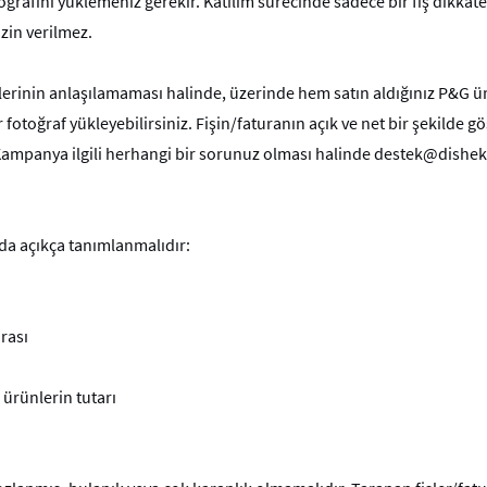
oğrafını yüklemeniz gerekir. Katılım sürecinde sadece bir fiş dikkate a
zin verilmez.
lerinin anlaşılamaması halinde, üzerinde hem satın aldığınız P&G 
 fotoğraf yükleyebilirsiniz. Fişin/faturanın açık ve net bir şekilde g
 Kampanya ilgili herhangi bir sorunuz olması halinde destek@dishe
nda açıkça tanımlanmalıdır:
rası
ürünlerin tutarı