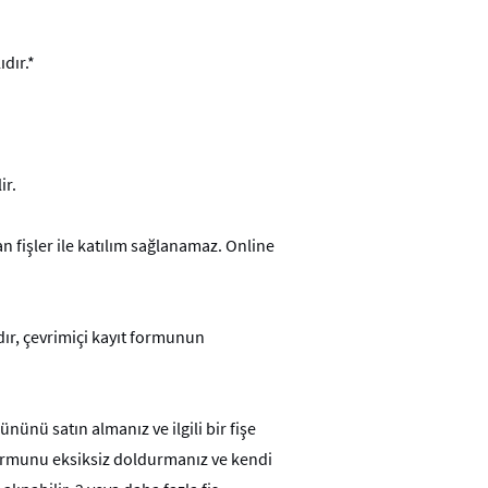
dır.*
ir.
n fişler ile katılım sağlanamaz. Online
dır, çevrimiçi kayıt formunun
ü satın almanız ve ilgili bir fişe
formunu eksiksiz doldurmanız ve kendi