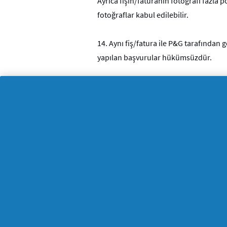
Ayrıca fişin/faturanın fotoğrafı fazla 
fotoğraflar kabul edilebilir.
14.
Aynı fiş/fatura ile P&G tarafından 
yapılan başvurular hükümsüzdür.
15.
Geri ödemenin transfer edilebilmesi 
16.
Her fiş/fatura yalnızca bir kez kat
17.
Özellikle veri aktarımı sırasında v
18.
Orijinal satın alma kanıtı, iade tu
orijinal satın alma fişini talep etme h
edilmez.