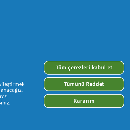
k için tek seferlik bir fırsat vardır
etişime geçiniz), bundan sonraki
ş Fırçası ve Aquacare Ağız Duşu ürünleri
nde ayrıca P&G Diş Hekimleri Özel
Tüm çerezleri kabul et
ışan veya bu katılım koşullarını
yileştirmek
Tümünü Reddet
llanacağız.
rez
Kararım
iniz.
panyayı tek taraflı olarak