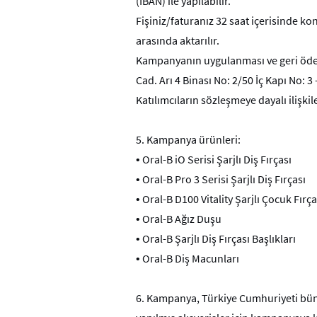
(IBAN) ile yapılabilir.
Fişiniz/faturanız 32 saat içerisinde ko
arasında aktarılır.
Kampanyanın uygulanması ve geri ödem
Cad. Arı 4 Binası No: 2/50 İç Kapı No: 
Katılımcıların sözleşmeye dayalı ilişki
5.
Kampanya ürünleri:
•
Oral-B iO Serisi Şarjlı Diş Fırçası
•
Oral-B Pro 3 Serisi Şarjlı Diş Fırçası
•
Oral-B D100 Vitality Şarjlı Çocuk Fırça
•
Oral-B Ağız Duşu
•
Oral-B Şarjlı Diş Fırçası Başlıkları
•
Oral-B Diş Macunları
6.
Kampanya, Türkiye Cumhuriyeti bünyesi