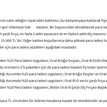
ını satın aldığını ispat eden katılımcı, bu kampanyaya katılarak fi
in geri ödemeye hak
kazanır. Bir başvurudan alınabilecek para i
t şarjlı fırça, en fazla 2 adet aquacare ve en fazla 6 adet diş macunu 
ı 15.000 TL’dir. Diğer katılım koşullarınca daha yüksek para iadesi 
er için para iadesi yüzdeleri aşağıdaki esastadır:
inden %15 Para İadesi Uygulanır; Oral-B Ağız Duşları, Oral-B D100 Vita
ı. Bu ürünlerin 2’li paketleri için de para iadesi toplam fiş tutarı üze
dığı durumda %25 para iadesi uygulanır; Oral-B Ağız Duşları ve Oral-B 
dığı durumda %20 para iadesi uygulanır; Oral-B iO serisi şarjlı fırça ve 
nden %20 Para İadesi Uygulanır; Bütün Oral-B Şarjlı Diş Fırçası Başlık
ızca TL cinsinden bir ödeme hesabına havale ile mümkündür ve yaln