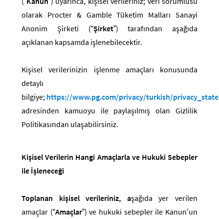
(“
Kanun
”) uyarınca, kişisel verileriniz; veri sorumlusu
olarak Procter & Gamble Tüketim Malları Sanayi
Anonim Şirketi (“
Şirket
”) tarafından aşağıda
açıklanan kapsamda işlenebilecektir.
Kişisel verilerinizin işlenme amaçları konusunda
detaylı
bilgiye;
https://www.pg.com/privacy/turkish/privacy_stat
adresinden kamuoyu ile paylaşılmış olan Gizlilik
Politikasından ulaşabilirsiniz.
Kişisel Verilerin Hangi Amaçlarla ve Hukuki Sebepler
ile İşleneceği
Toplanan kişisel verileriniz, a
şağıda yer verilen
amaçlar (“
Amaçlar
”)
ve hukuki sebepler ile
Kanun’un