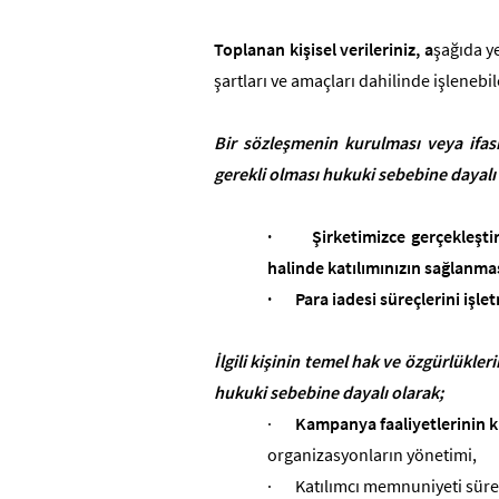
Toplanan kişisel verileriniz, a
şağıda ye
şartları ve amaçları dahilinde işlenebi
Bir sözleşmenin kurulması veya ifasıy
gerekli olması hukuki sebebine dayalı 
·
Şirketimizce gerçekleşt
halinde katılımınızın sağlanmas
·
Para iadesi süreçlerini işl
İlgili kişinin temel hak ve özgürlükl
hukuki sebebine dayalı olarak;
·
Kampanya faaliyetlerinin ku
organizasyonların yönetimi,
·
Katılımcı memnuniyeti süre