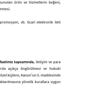
e sunulan ürün ve hizmetlerin beğeni,
enmesi.
 promosyon, vb. ticari elektronik ileti
enfaatimiz kapsamında
, iletişim ve para
larda açıkça öngörülmesi ve hukuki
zel kişilere,
Kanun’un 5. maddesinde
n aktarılmasına yönelik kurallara uygun