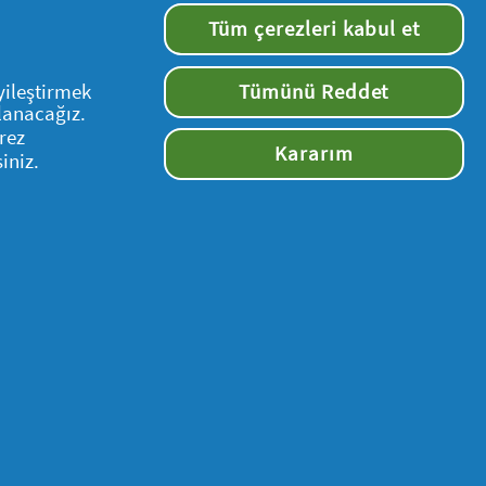
Tüm çerezleri kabul et
leyhinize bir sonucun ortaya çıkmasına
yileştirmek
Tümünü Reddet
 giderilmesini talep etme.
llanacağız.
rez
Kararım
göre talebi en kısa sürede ve en geç otuz
iniz.
Şirketimiz tarafından Kişisel Verileri
Bizi takip edin