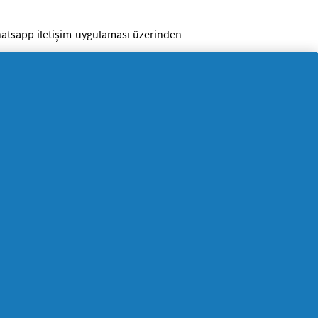
atsapp iletişim uygulaması üzerinden
iriz:
renme,
 ve bu kapsamda yapılan işlemin kişisel
mesini gerektiren sebeplerin ortadan
yapılan işlemin kişisel verilerinizin