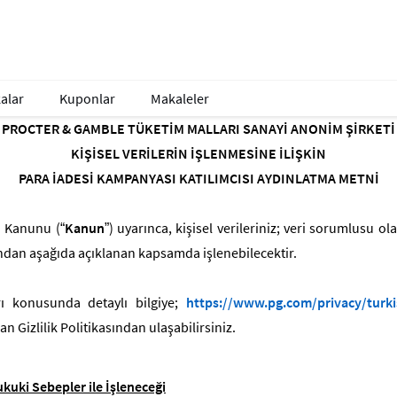
alar
Kuponlar
Makaleler
PROCTER & GAMBLE TÜKETİM MALLARI SANAYİ ANONİM ŞİRKETİ
KİŞİSEL VERİLERİN İŞLENMESİNE İLİŞKİN
PARA İADESİ KAMPANYASI KATILIMCISI AYDINLATMA METNİ
ı Kanunu (“
Kanun
”) uyarınca, kişisel verileriniz; veri sorumlusu 
ından aşağıda açıklanan kapsamda işlenebilecektir.
arı konusunda detaylı bilgiye;
https://www.pg.com/privacy/turki
 Gizlilik Politikasından ulaşabilirsiniz.
ukuki Sebepler ile İşleneceği