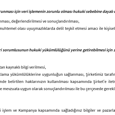
orunması için veri işlemenin zorunlu olması hukuki sebebine dayalı 
ınması, değerlendirilmesi ve sonuçlandırılması,
temel olası uyuşmazlıklarda delil teşkil etmesi amacı ile kişise
i sorumlusunun hukuki yükümlülüğünü yerine getirebilmesi için z
an kaynaklı bilgi verilmesi,
ama yükümlülüklerine uygunluğun sağlanması, Şirketimiz tarafından 
e belirtilen haklarınızın kullanılması kapsamında Şirket’e ilet
e mevzuata uygun olarak sonuçlandırılması ile bu çerçevede gerekli 
ri işlem ve Kampanya kapsamında sağladığınız bilgiler ve pazarla