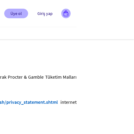
Üye ol
Giriş yap
olarak Procter & Gamble Tüketim Malları
sh/privacy_statement.shtml
internet