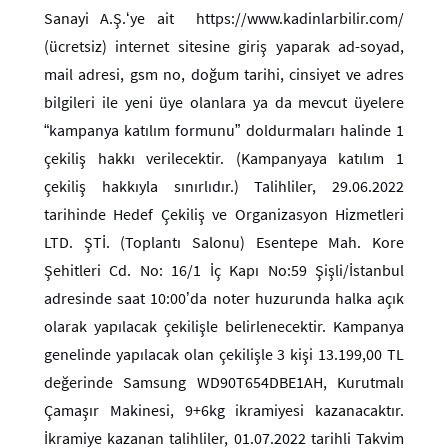
Sanayi A.Ş.‘ye ait https://www.kadinlarbilir.com/
(ücretsiz) internet sitesine giriş yaparak ad-soyad,
mail adresi, gsm no, doğum tarihi, cinsiyet ve adres
bilgileri ile yeni üye olanlara ya da mevcut üyelere
“kampanya katılım formunu” doldurmaları halinde 1
çekiliş hakkı verilecektir. (Kampanyaya katılım 1
çekiliş hakkıyla sınırlıdır.) Talihliler, 29.06.2022
tarihinde Hedef Çekiliş ve Organizasyon Hizmetleri
LTD. ŞTİ. (Toplantı Salonu) Esentepe Mah. Kore
Şehitleri Cd. No: 16/1 İç Kapı No:59 Şişli/İstanbul
adresinde saat 10:00’da noter huzurunda halka açık
olarak yapılacak çekilişle belirlenecektir. Kampanya
genelinde yapılacak olan çekilişle 3 kişi 13.199,00 TL
değerinde Samsung WD90T654DBE1AH, Kurutmalı
Çamaşır Makinesi, 9+6kg ikramiyesi kazanacaktır.
İkramiye kazanan talihliler, 01.07.2022 tarihli Takvim