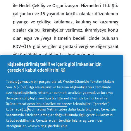
ile Hedef Çekiliş ve Organizasyon Hizmetleri Ltd. Şti.
çalışanları ve 18 yaşından küçük olanlar düzenlenen
piyango ve çekilişe katılamaz, katılmış ve kazanmış
olsalar da bu ikramiyeler verilmez. İkramiyeye konu
olan eşya ve /veya hizmetin bedeli içinde bulunan
KDV+ÖTV gibi vergiler dışındaki vergi ve diğer yasal
yükümlülükler talihliler tarafından ödenir.
Kişiselleştirilmiş teklif ve içerik gibi imkanlar için
çerezleri kabul edebilirsin! 😊
Hakkımızda
P&G'ye ulaşın
Topluluğumuzun bir parçası olarak Procter&Gamble Tüketim Malları
San. A.Ş. (biz), ilgi alanlarınız ve tarama alışkanlıklarınız temelinde
Pg.com.tr’yi ziyaret edin
size kişiselleştirilmiş reklamlar sunmak, analizler yapmak ve tarama
deneyiminizi iyileştirmek için bu internet sitesinde birinci taraf ve
Bizi takip edin
üçüncü taraf çerezleri, pikselleri ve benzer teknolojileri (“çerezler”)
kullanacağız.
Aydınlatma Metnimizden
daha fazla bilgi alın. Çerez İzin
Aracımızda listelenen amaçlar doğrultusunda ilgili çerez kullanımını
kabul edebilirsiniz. Çerezlere dair tercihlerinizi araç üzerinden
istediğiniz an kolayca değiştirebilirsiniz.