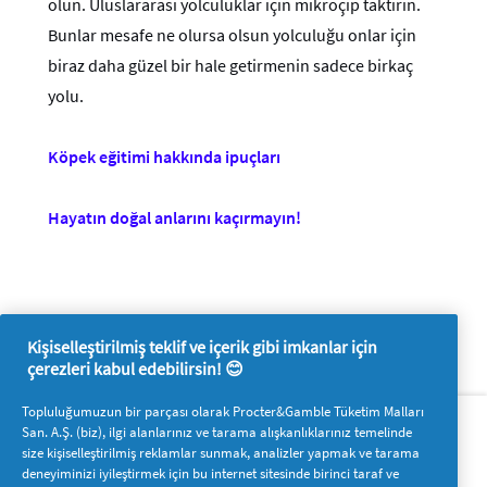
olun. Uluslararası yolculuklar için mikroçip taktırın.
Bunlar mesafe ne olursa olsun yolculuğu onlar için
biraz daha güzel bir hale getirmenin sadece birkaç
yolu.
Köpek eğitimi hakkında ipuçları
Hayatın doğal anlarını kaçırmayın!
Kişiselleştirilmiş teklif ve içerik gibi imkanlar için
çerezleri kabul edebilirsin! 😊
Hakkımızda
P&G'ye ulaşın
Topluluğumuzun bir parçası olarak Procter&Gamble Tüketim Malları
San. A.Ş. (biz), ilgi alanlarınız ve tarama alışkanlıklarınız temelinde
Pg.com.tr’yi ziyaret edin
size kişiselleştirilmiş reklamlar sunmak, analizler yapmak ve tarama
deneyiminizi iyileştirmek için bu internet sitesinde birinci taraf ve