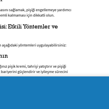
masını sağlamak, pişiği engellemeye yardımcı
nemli kalmaması için dikkatli olun.
si: Etkili Yöntemler ve
n aşağıdaki yöntemleri uygulayabilirsiniz:
nın
z pişik kremi, tahrişi yatıştırır ve pişiği
lt bariyerini güçlendirir ve iyileşme sürecini
e Vera
lendirirken, Aloe Vera jeli bebeğinizin
ileştirir. Bunlar, cilt bakımında doğal ve etkili