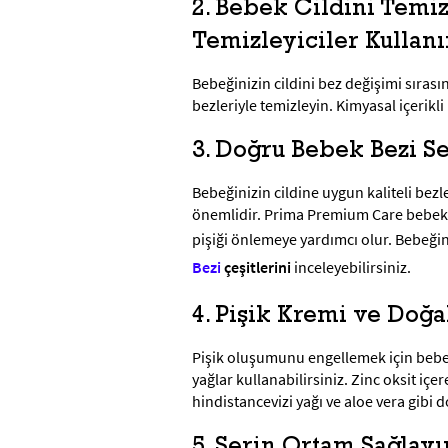
2. Bebek Cildini Temi
Temizleyiciler Kullan
Bebeğinizin cildini bez değişimi sırası
bezleriyle temizleyin. Kimyasal içerikl
3. Doğru Bebek Bezi S
Bebeğinizin cildine uygun kaliteli bez
önemlidir. Prima Premium Care bebek b
pişiği önlemeye yardımcı olur. Bebeği
Bezi
çe
şitlerini
inceleyebilirsiniz.
4. Pişik Kremi ve Doğa
Pişik oluşumunu engellemek için bebek
yağlar kullanabilirsiniz. Zinc oksit içere
hindistancevizi yağı ve aloe vera gibi d
5. Serin Ortam Sağlayı