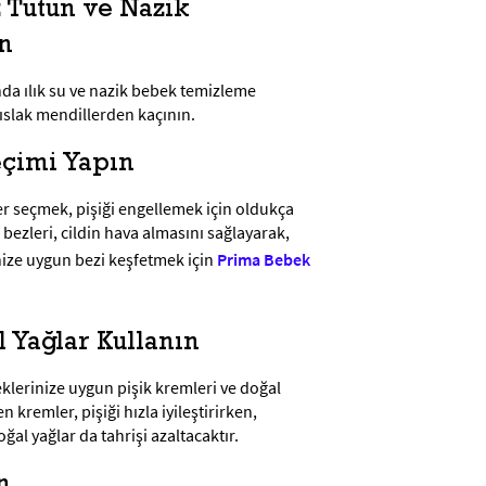
z Tutun ve Nazik
ın
nda ılık su ve nazik bebek temizleme
i ıslak mendillerden kaçının.
eçimi Yapın
ler seçmek, pişiği engellemek için oldukça
ezleri, cildin hava almasını sağlayarak,
nize uygun bezi keşfetmek için
Prima Bebek
l Yağlar Kullanın
lerinize uygun pişik kremleri ve doğal
n kremler, pişiği hızla iyileştirirken,
oğal yağlar da tahrişi azaltacaktır.
n