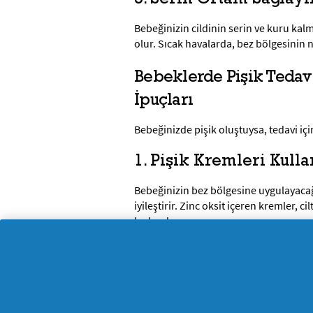
Bebeğinizin cildinin serin ve kuru kal
olur. Sıcak havalarda, bez bölgesinin 
Bebeklerde Pişik Tedavi
İpuçları
Bebeğinizde pişik oluştuysa, tedavi içi
1. Pişik Kremleri Kulla
Bebeğinizin bez bölgesine uygulayacağını
iyileştirir. Zinc oksit içeren kremler, ci
hızlandırır.
2. Doğal Yağlar ve Alo
Hindistancevizi yağı cilt bariyerini güç
cildindeki kızarıklığı ve tahrişi hızla iy
çözümler sunar.