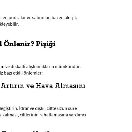
er, pudralar ve sabunlar, bazen alerjik
kleyebilir.
l Önlenir? Pişiği
m ve dikkatli alışkanlıklarla mümkündür.
iz bazı etkili önlemler:
ı Artırın ve Hava Almasını
ğiştirin. İdrar ve dışkı, ciltte uzun süre
z kalması, ciltlerinin rahatlamasına yardımcı