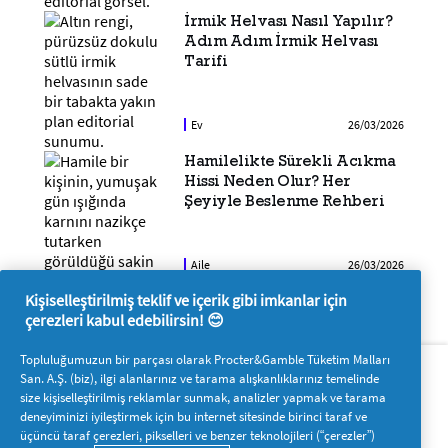
İrmik Helvası Nasıl Yapılır?
Adım Adım İrmik Helvası
Tarifi
Ev
26/03/2026
Hamilelikte Sürekli Acıkma
Hissi Neden Olur? Her
Şeyiyle Beslenme Rehberi
Aile
26/03/2026
Kişiselleştirilmiş teklif ve içerik gibi imkanlar için
çerezleri kabul edebilirsin! 😊
Hakkımızda
P&G'ye ulaşın
Topluluğumuzun bir parçası olarak Procter&Gamble Tüketim Malları
San. A.Ş. (biz), ilgi alanlarınız ve tarama alışkanlıklarınız temelinde
Pg.com.tr’yi ziyaret edin
size kişiselleştirilmiş reklamlar sunmak, analizler yapmak ve tarama
deneyiminizi iyileştirmek için bu internet sitesinde birinci taraf ve
Bizi takip edin
üçüncü taraf çerezleri, pikselleri ve benzer teknolojileri (“çerezler”)