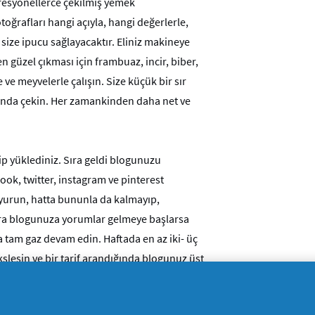
ofesyonellerce çekilmiş yemek
toğrafları hangi açıyla, hangi değerlerle,
size ipucu sağlayacaktır. Eliniz makineye
en güzel çıkması için frambuaz, incir, biber,
 ve meyvelerle çalışın. Size küçük bir sır
ğında çekin. Her zamankinden daha net ve
kip yüklediniz. Sıra geldi blogunuzu
, twitter, instagram ve pinterest
uyurun, hatta bununla da kalmayıp,
nra blogunuza yorumlar gelmeye başlarsa
 tam gaz devam edin. Haftada en az iki- üç
ekslesin ve bir tarif arandığında blogunuz üst
anız, artık tıklanma raporlarınızla birlikte
 Ya da onlar size bir teklifle gelir, belli mi