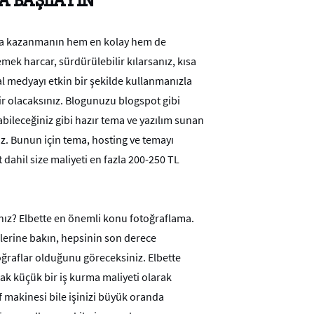
A BAŞLAYIN
ra kazanmanın hem en kolay hem de
mek harcar, sürdürülebilir kılarsanız, kısa
al medyayı etkin bir şekilde kullanmanızla
lir olacaksınız. Blogunuzu blogspot gibi
ileceğiniz gibi hazır tema ve yazılım sunan
niz. Bunun için tema, hosting ve temayı
dahil size maliyeti en fazla 200-250 TL
nız? Elbette en önemli konu fotoğraflama.
klerine bakın, hepsinin son derece
toğraflar olduğunu göreceksiniz. Elbette
k küçük bir iş kurma maliyeti olarak
f makinesi bile işinizi büyük oranda