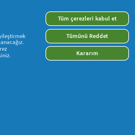
Tüm çerezleri kabul et
yileştirmek
Tümünü Reddet
llanacağız.
rez
Kararım
iniz.