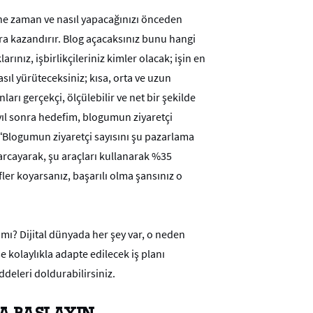
i ne zaman ve nasıl yapacağınızı önceden
 kazandırır. Blog açacaksınız bunu hangi
larınız, işbirlikçileriniz kimler olacak; işin en
sıl yürüteceksiniz; kısa, orta ve uzun
arı gerçekçi, ölçülebilir ve net bir şekilde
ıl sonra hedefim, blogumun ziyaretçi
 “Blogumun ziyaretçi sayısını şu pazarlama
harcayarak, şu araçları kullanarak %35
fler koyarsanız, başarılı olma şansınız o
r mı? Dijital dünyada her şey var, o neden
e kolaylıkla adapte edilecek iş planı
ddeleri doldurabilirsiniz.