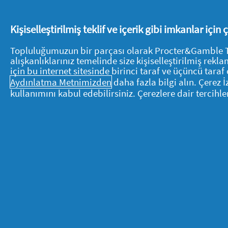
hedeflediğiniz marketin pazarlama pro
sunumunu anlatacağınız bir randevu ta
Kişiselleştirilmiş teklif ve içerik gibi imkanlar için
ürününüzden örnekler götürün. Böyle
Topluluğumuzun bir parçası olarak Procter&Gamble Tüke
alışkanlıklarınız temelinde size kişiselleştirilmiş re
Peki bu sunumda neler 
için bu internet sitesinde birinci taraf ve üçüncü taraf 
Aydınlatma Metnimizden
daha fazla bilgi alın. Çerez 
kullanımını kabul edebilirsiniz. Çerezlere dair tercihle
Ürününüzün yapımında hangi mal
Birim maliyeti nedir?
Ürünü hangi günler, hangi sayıda t
Siz olmadığınızda ürünü aynı kali
yardımcılarınız var mı, varsa kimle
Satılmayan ürünleri geri alma gar
Bütün bunları net olarak belirttiğinizd