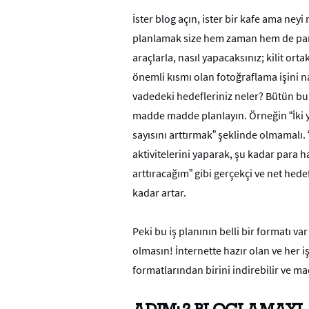
İster blog açın, ister bir kafe ama ney
planlamak size hem zaman hem de para
araçlarla, nasıl yapacaksınız; kilit ortak
önemli kısmı olan fotoğraflama işini na
vadedeki hedefleriniz neler? Bütün bunl
madde madde planlayın. Örneğin “İki y
sayısını arttırmak” şeklinde olmamalı.
aktivitelerini yaparak, şu kadar para 
arttıracağım” gibi gerçekçi ve net hede
kadar artar.
Peki bu iş planının belli bir formatı va
olmasın! İnternette hazır olan ve her iş
formatlarından birini indirebilir ve ma