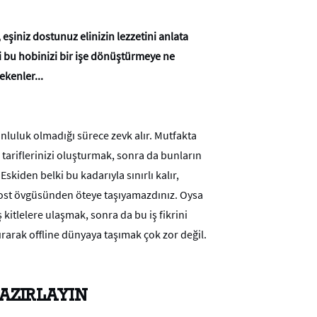
 eşiniz dostunuz elinizin lezzetini anlata
ki bu hobinizi bir işe dönüştürmeye ne
ekenler...
luluk olmadığı sürece zevk alır. Mutfakta
tariflerinizi oluşturmak, sonra da bunların
Eskiden belki bu kadarıyla sınırlı kalır,
 dost övgüsünden öteye taşıyamazdınız. Oysa
itlelere ulaşmak, sonra da bu iş fikrini
rarak offline dünyaya taşımak çok zor değil.
 HAZIRLAYIN