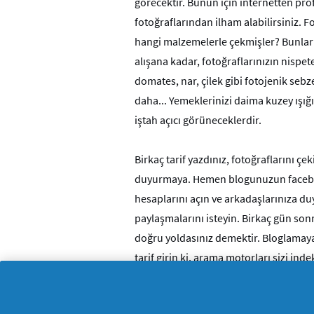
görecektir. Bunun için internetten pr
fotoğraflarından ilham alabilirsiniz. Fo
hangi malzemelerle çekmişler? Bunlar 
alışana kadar, fotoğraflarınızın nispet
domates, nar, çilek gibi fotojenik sebze
daha... Yemeklerinizi daima kuzey ışı
iştah açıcı görüneceklerdir.
Birkaç tarif yazdınız, fotoğraflarını çe
duyurmaya. Hemen blogunuzun facebook
hesaplarını açın ve arkadaşlarınıza d
paylaşmalarını isteyin. Birkaç gün so
doğru yoldasınız demektir. Bloglamaya
tarif girin ki, arama motorları sizi ind
sıralarda çıkabilsin. Eğer bunu başarırs
reklam verenlerin kapısını çalabilirsiniz.