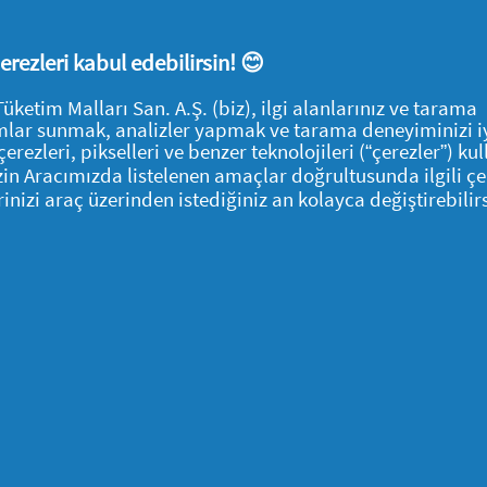
fesyonelinden iş planınızın kısa bir
lep edin. Giderken de satmayı planladığınız
 çerezleri kabul edebilirsin! 😊
ce işinizi şansa bırakmamış olursunuz.
tim Malları San. A.Ş. (biz), ilgi alanlarınız ve tarama
klamlar sunmak, analizler yapmak ve tarama deneyiminizi i
olmalı?
çerezleri, pikselleri ve benzer teknolojileri (“çerezler”) ku
İzin Aracımızda listelenen amaçlar doğrultusunda ilgili çe
rinizi araç üzerinden istediğiniz an kolayca değiştirebilirs
zemeleri kullanıyorsunuz?
eslim edebilirsiniz?
te ve görünümde hazırlayabilecek
r?
antisi veriyor musunuz?
e şansınız çok daha fazla olacaktır.