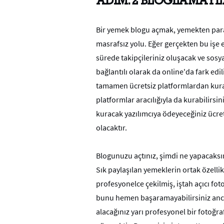
ADIM: 2 BLOGLAMAYL
Bir yemek blogu açmak, yemekten pa
masrafsız yolu. Eğer gerçekten bu işe e
sürede takipçileriniz oluşacak ve sosy
bağlantılı olarak da online'da fark edi
tamamen ücretsiz platformlardan kurab
platformlar aracılığıyla da kurabilirsi
kuracak yazılımcıya ödeyeceğiniz ücret 
olacaktır.
Blogunuzu açtınız, şimdi ne yapacaksı
Sık paylaşılan yemeklerin ortak özelli
profesyonelce çekilmiş, iştah açıcı fo
bunu hemen başaramayabilirsiniz anca
alacağınız yarı profesyonel bir fotoğra