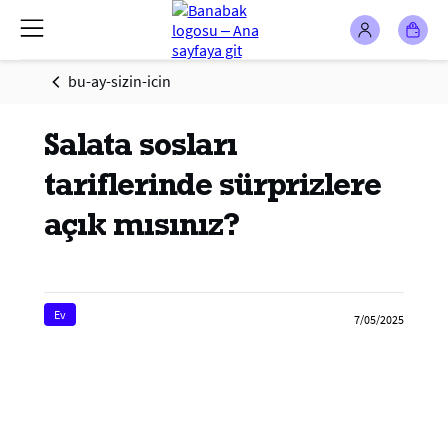
bu-ay-sizin-icin
Salata sosları
tariflerinde sürprizlere
açık mısınız?
Ev
7/05/2025