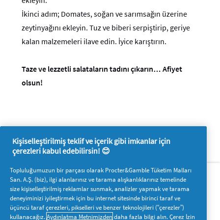
ekleyin.
İkinci adım; Domates, soğan ve sarımsağın üzerine
zeytinyağını ekleyin. Tuz ve biberi serpiştirip, geriye
kalan malzemeleri ilave edin. İyice karıştırın.
Taze ve lezzetli salataların tadını çıkarın… Afiyet
olsun!
Kişiselleştirilmiş teklif ve içerik gibi imkanlar için
çerezleri kabul edebilirsin! 😊
Hakkımızda
P&G'ye ulaşın
Topluluğumuzun bir parçası olarak Procter&Gamble Tüketim Malları
San. A.Ş. (biz), ilgi alanlarınız ve tarama alışkanlıklarınız temelinde
Pg.com.tr’yi ziyaret edin
size kişiselleştirilmiş reklamlar sunmak, analizler yapmak ve tarama
deneyiminizi iyileştirmek için bu internet sitesinde birinci taraf ve
Bizi takip edin
üçüncü taraf çerezleri, pikselleri ve benzer teknolojileri (“çerezler”)
kullanacağız.
Aydınlatma Metnimizden
daha fazla bilgi alın. Çerez İzin