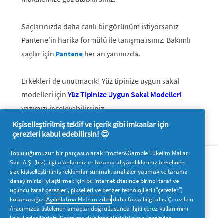
Saçlarınızda daha canlı bir görünüm istiyorsanız
Pantene’in harika formülü ile tanışmalısınız. Bakımlı
saçlar için
Pantene
her an yanınızda.
Erkekleri de unutmadık! Yüz tipinize uygun sakal
modelleri için
Yüz Tipinize Uygun Sakal Modelleri
yazımızı inceleyebilirsiniz.
Kişiselleştirilmiş teklif ve içerik gibi imkanlar için
çerezleri kabul edebilirsin! 😊
Hakkımızda
P&G'ye ulaşın
Topluluğumuzun bir parçası olarak Procter&Gamble Tüketim Malları
San. A.Ş. (biz), ilgi alanlarınız ve tarama alışkanlıklarınız temelinde
Pg.com.tr’yi ziyaret edin
size kişiselleştirilmiş reklamlar sunmak, analizler yapmak ve tarama
deneyiminizi iyileştirmek için bu internet sitesinde birinci taraf ve
Bizi takip edin
üçüncü taraf çerezleri, pikselleri ve benzer teknolojileri (“çerezler”)
kullanacağız.
Aydınlatma Metnimizden
daha fazla bilgi alın. Çerez İzin
Aracımızda listelenen amaçlar doğrultusunda ilgili çerez kullanımını
kabul edebilirsiniz. Çerezlere dair tercihlerinizi araç üzerinden