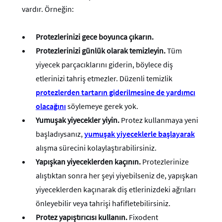
vardır. Örneğin:
Protezlerinizi gece boyunca çıkarın.
Protezlerinizi günlük olarak temizleyin.
Tüm
yiyecek parçacıklarını giderin, böylece diş
etlerinizi tahriş etmezler. Düzenli temizlik
protezlerden tartarın giderilmesine de yardımcı
olacağını
söylemeye gerek yok.
Yumuşak yiyecekler yiyin.
Protez kullanmaya yeni
başladıysanız,
yumuşak yiyeceklerle başlayarak
alışma sürecini kolaylaştırabilirsiniz.
Yapışkan yiyeceklerden kaçının.
Protezlerinize
alıştıktan sonra her şeyi yiyebilseniz de, yapışkan
yiyeceklerden kaçınarak diş etlerinizdeki ağrıları
önleyebilir veya tahrişi hafifletebilirsiniz.
Protez yapıştırıcısı kullanın.
Fixodent