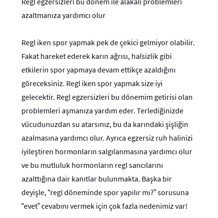
Regl egzersizleri bu dönem ile alakalı problemleri
azaltmanıza yardımcı olur
Regl iken spor yapmak pek de çekici gelmiyor olabilir.
Fakat hareket ederek karın ağrısı, halsizlik gibi
etkilerin spor yapmaya devam ettikçe azaldığını
göreceksiniz. Regl iken spor yapmak size iyi
gelecektir. Regl egzersizleri bu dönemim getirisi olan
problemleri aşmanıza yardım eder. Terlediğinizde
vücudunuzdan su atarsınız, bu da karındaki şişliğin
azalmasına yardımcı olur. Ayrıca egzersiz ruh halinizi
iyileştiren hormonların salgılanmasına yardımcı olur
ve bu mutluluk hormonların regl sancılarını
azalttığına dair kanıtlar bulunmakta. Başka bir
deyişle, “regl döneminde spor yapılır mı?” sorusuna
“evet” cevabını vermek için çok fazla nedenimiz var!