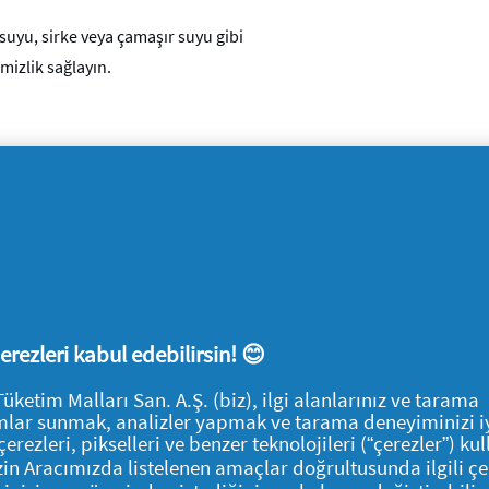
suyu, sirke veya çamaşır suyu gibi
izlik sağlayın.
amlasında daha fazla baloncuk ve uzun
ıklarınızın temizlenmesi için daha fazla güç
 çerezleri kabul edebilirsin! 😊
tim Malları San. A.Ş. (biz), ilgi alanlarınız ve tarama
klamlar sunmak, analizler yapmak ve tarama deneyiminizi i
çerezleri, pikselleri ve benzer teknolojileri (“çerezler”) ku
İzin Aracımızda listelenen amaçlar doğrultusunda ilgili çe