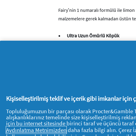
Fairy’nin 1 numaralı formülü ile limon 
malzemelere gerek kalmadan üstün tem
Ultra Uzun Ömürlü Köpük
Fairy’nin konsantre formülünün her d
ömürlü köpük elde edin. Böylece bulaş
sağlayın.
Kişiselleştirilmiş teklif ve içerik gibi imkanlar için
Topluluğumuzun bir parçası olarak Procter&Gamble Tüke
alışkanlıklarınız temelinde size kişiselleştirilmiş re
için bu internet sitesinde birinci taraf ve üçüncü taraf 
P&G Hakkında
Aydınlatma Metnimizden
daha fazla bilgi alın. Çerez 