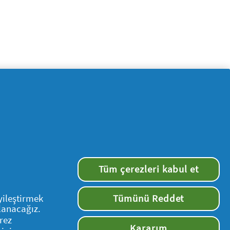
Tüm çerezleri kabul et
yileştirmek
Tümünü Reddet
llanacağız.
Bizi takip edin
rez
Kararım