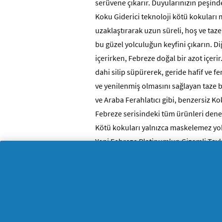
serüvene çıkarır. Duyularınızın peşind
Koku Giderici teknoloji kötü kokular
uzaklaştırarak uzun süreli, hoş ve taze
bu güzel yolculuğun keyfini çıkarın. Di
içerirken, Febreze doğal bir azot içer
dahi silip süpürerek, geride hafif ve f
ve yenilenmiş olmasını sağlayan taze b
ve Araba Ferahlatıcı gibi, benzersiz 
Febreze serisindeki tüm ürünle
Kötü kokuları yalnızca maskelemez yo
Yeni Febreze Platinum'un Gizemli Tayl
alarak, sizi büyüleyici bir serüvene çıka
Benzersiz Koku Giderici teknoloji köt
ortadan kaldırarak hafif ve taze bir ko
Evinizde hoş, hafif ve taze bir koku bır
Yanıcı değildir, doğal püskürtücüdür v