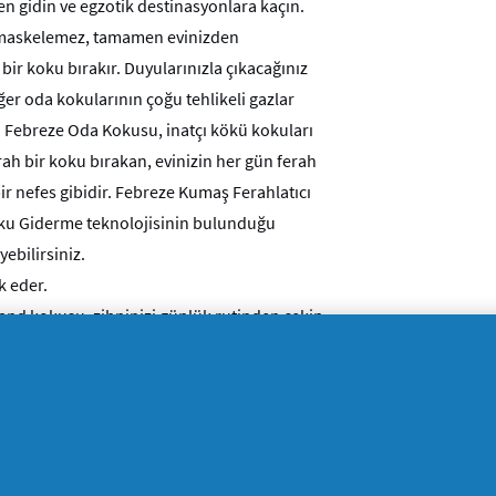
en gidin ve egzotik destinasyonlara kaçın.
ı maskelemez, tamamen evinizden
 bir koku bırakır. Duyularınızla çıkacağınız
ğer oda kokularının çoğu tehlikeli gazlar
ir. Febreze Oda Kokusu, inatçı kökü kokuları
erah bir koku bırakan, evinizin her gün ferah
ir nefes gibidir. Febreze Kumaş Ferahlatıcı
Koku Giderme teknolojisinin bulunduğu
ri deneyebilirsiniz.
k eder.
and kokusu, zihninizi günlük rutinden çekip
rır.
ü kokuları maskelemez, tam anlamıyla
ku bırakır
akır
e evdeki tüm odalar için idealdir