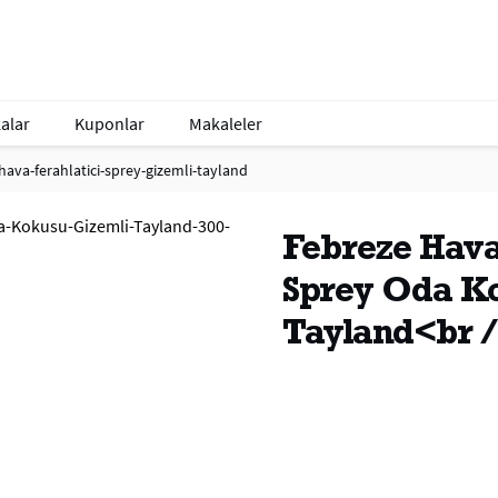
alar
Kuponlar
Makaleler
hava-ferahlatici-sprey-gizemli-tayland
Febreze Hava
Sprey Oda K
Tayland<br 