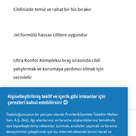
Cildinizde temiz ve rahat bir his bırakır
Jel formülü hassas ciltlere uygundur
Ultra Konfor Kompleksi tıraş sırasında cildi
yatıştırmak ve korumaya yardımcı olmak için
serinletir
Kişiselleştirilmiş teklif ve içerik gibi imkanlar için
çerezleri kabul edebilirsin! 😊
Hakkımızda
P&G'ye ulaşın
Topluluğumuzun bir parçası olarak Procter&Gamble Tüketim Malları
San. A.Ş. (biz), ilgi alanlarınız ve tarama alışkanlıklarınız temelinde
Pg.com.tr’yi ziyaret edin
size kişiselleştirilmiş reklamlar sunmak, analizler yapmak ve tarama
deneyiminizi iyileştirmek için bu internet sitesinde birinci taraf ve