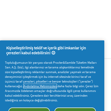
Kişiselleştirilmiş teklif ve içerik gibi imkanlar için
çerezleri kabul edebilirsin! 😊
Hakkımızda
P&G'ye ulaşın
Topluluğumuzun bir parçası olarak Procter&Gamble Tüketim Malları
San. A.Ş. (biz), ilgi alanlarınız ve tarama alışkanlıklarınız temelinde
Pg.com.tr’yi ziyaret edin
size kişiselleştirilmiş reklamlar sunmak, analizler yapmak ve tarama
deneyiminizi iyileştirmek için bu internet sitesinde birinci taraf ve
Bizi takip edin
üçüncü taraf çerezleri, pikselleri ve benzer teknolojileri (“çerezler”)
kullanacağız.
Aydınlatma Metnimizden
daha fazla bilgi alın. Çerez İzin
Aracımızda listelenen amaçlar doğrultusunda ilgili çerez kullanımını
kabul edebilirsiniz. Çerezlere dair tercihlerinizi araç üzerinden
istediğiniz an kolayca değiştirebilirsiniz.