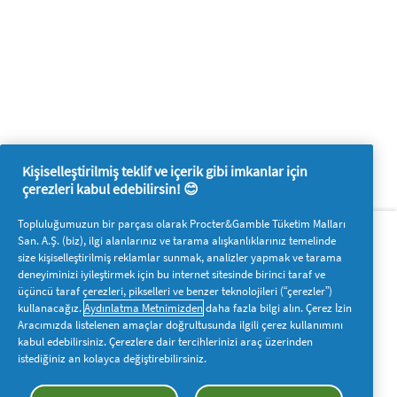
Kişiselleştirilmiş teklif ve içerik gibi imkanlar için
çerezleri kabul edebilirsin! 😊
Hakkımızda
P&G'ye ulaşın
Topluluğumuzun bir parçası olarak Procter&Gamble Tüketim Malları
San. A.Ş. (biz), ilgi alanlarınız ve tarama alışkanlıklarınız temelinde
Pg.com.tr’yi ziyaret edin
size kişiselleştirilmiş reklamlar sunmak, analizler yapmak ve tarama
deneyiminizi iyileştirmek için bu internet sitesinde birinci taraf ve
Bizi takip edin
üçüncü taraf çerezleri, pikselleri ve benzer teknolojileri (“çerezler”)
kullanacağız.
Aydınlatma Metnimizden
daha fazla bilgi alın. Çerez İzin
Aracımızda listelenen amaçlar doğrultusunda ilgili çerez kullanımını
kabul edebilirsiniz. Çerezlere dair tercihlerinizi araç üzerinden
istediğiniz an kolayca değiştirebilirsiniz.