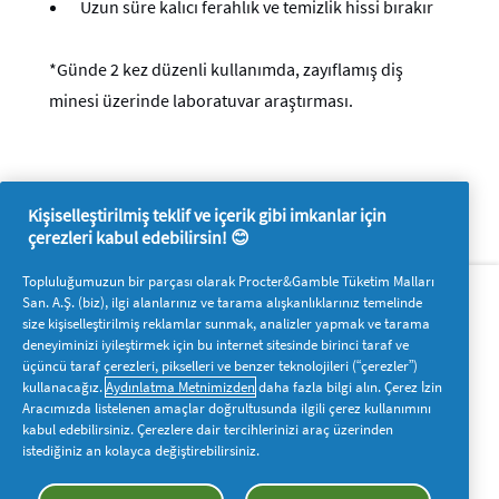
Uzun süre kalıcı ferahlık ve temizlik hissi bırakır
*Günde 2 kez düzenli kullanımda, zayıflamış diş
minesi üzerinde laboratuvar araştırması.
Kişiselleştirilmiş teklif ve içerik gibi imkanlar için
çerezleri kabul edebilirsin! 😊
Hakkımızda
P&G'ye ulaşın
Topluluğumuzun bir parçası olarak Procter&Gamble Tüketim Malları
San. A.Ş. (biz), ilgi alanlarınız ve tarama alışkanlıklarınız temelinde
Pg.com.tr’yi ziyaret edin
size kişiselleştirilmiş reklamlar sunmak, analizler yapmak ve tarama
deneyiminizi iyileştirmek için bu internet sitesinde birinci taraf ve
Bizi takip edin
üçüncü taraf çerezleri, pikselleri ve benzer teknolojileri (“çerezler”)
kullanacağız.
Aydınlatma Metnimizden
daha fazla bilgi alın. Çerez İzin
Aracımızda listelenen amaçlar doğrultusunda ilgili çerez kullanımını
kabul edebilirsiniz. Çerezlere dair tercihlerinizi araç üzerinden
istediğiniz an kolayca değiştirebilirsiniz.