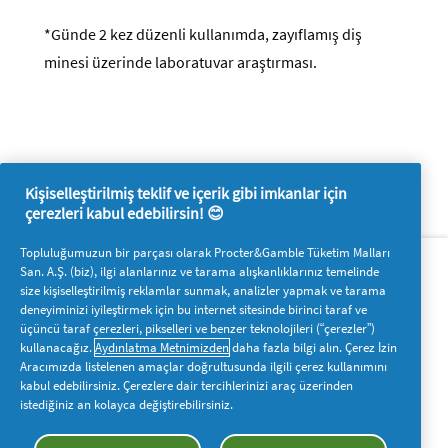
*Günde 2 kez düzenli kullanımda, zayıflamış diş
minesi üzerinde laboratuvar araştırması.
Kişiselleştirilmiş teklif ve içerik gibi imkanlar için
çerezleri kabul edebilirsin! 😊
Hakkımızda
P&G'ye ulaşın
Topluluğumuzun bir parçası olarak Procter&Gamble Tüketim Malları
San. A.Ş. (biz), ilgi alanlarınız ve tarama alışkanlıklarınız temelinde
Pg.com.tr’yi ziyaret edin
size kişiselleştirilmiş reklamlar sunmak, analizler yapmak ve tarama
deneyiminizi iyileştirmek için bu internet sitesinde birinci taraf ve
Bizi takip edin
üçüncü taraf çerezleri, pikselleri ve benzer teknolojileri (“çerezler”)
kullanacağız.
Aydınlatma Metnimizden
daha fazla bilgi alın. Çerez İzin
Aracımızda listelenen amaçlar doğrultusunda ilgili çerez kullanımını
kabul edebilirsiniz. Çerezlere dair tercihlerinizi araç üzerinden
istediğiniz an kolayca değiştirebilirsiniz.