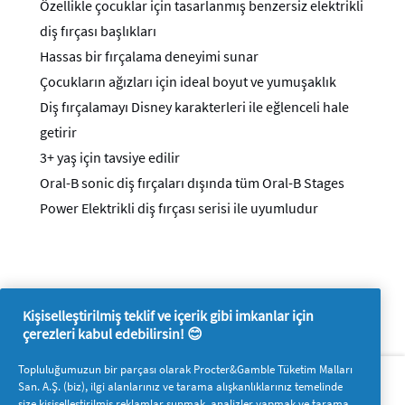
Özellikle çocuklar için tasarlanmış benzersiz elektrikli
diş fırçası başlıkları
Hassas bir fırçalama deneyimi sunar
Çocukların ağızları için ideal boyut ve yumuşaklık
Diş fırçalamayı Disney karakterleri ile eğlenceli hale
getirir
3+ yaş için tavsiye edilir
Oral-B sonic diş fırçaları dışında tüm Oral-B Stages
Power Elektrikli diş fırçası serisi ile uyumludur
Kişiselleştirilmiş teklif ve içerik gibi imkanlar için
çerezleri kabul edebilirsin! 😊
Hakkımızda
P&G'ye ulaşın
Topluluğumuzun bir parçası olarak Procter&Gamble Tüketim Malları
San. A.Ş. (biz), ilgi alanlarınız ve tarama alışkanlıklarınız temelinde
Pg.com.tr’yi ziyaret edin
size kişiselleştirilmiş reklamlar sunmak, analizler yapmak ve tarama