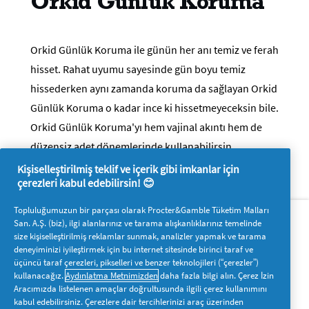
Orkid Günlük Koruma
Orkid Günlük Koruma ile günün her anı temiz ve ferah
hisset. Rahat uyumu sayesinde gün boyu temiz
hissederken aynı zamanda koruma da sağlayan Orkid
Günlük Koruma o kadar ince ki hissetmeyeceksin bile.
Orkid Günlük Koruma'yı hem vajinal akıntı hem de
düzensiz adet dönemlerinde kullanabilirsin.
Kişiselleştirilmiş teklif ve içerik gibi imkanlar için
çerezleri kabul edebilirsin! 😊
Hakkımızda
P&G'ye ulaşın
Topluluğumuzun bir parçası olarak Procter&Gamble Tüketim Malları
San. A.Ş. (biz), ilgi alanlarınız ve tarama alışkanlıklarınız temelinde
Pg.com.tr’yi ziyaret edin
size kişiselleştirilmiş reklamlar sunmak, analizler yapmak ve tarama
deneyiminizi iyileştirmek için bu internet sitesinde birinci taraf ve
Bizi takip edin
üçüncü taraf çerezleri, pikselleri ve benzer teknolojileri (“çerezler”)
kullanacağız.
Aydınlatma Metnimizden
daha fazla bilgi alın. Çerez İzin
Aracımızda listelenen amaçlar doğrultusunda ilgili çerez kullanımını
kabul edebilirsiniz. Çerezlere dair tercihlerinizi araç üzerinden