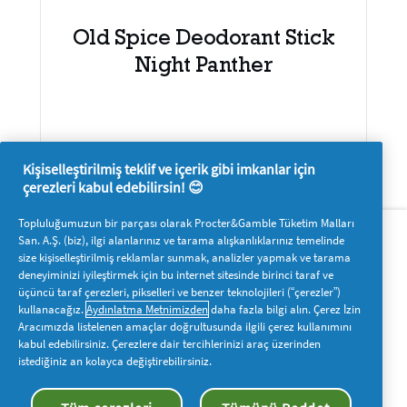
Old Spice Deodorant Stick
Night Panther
Kişiselleştirilmiş teklif ve içerik gibi imkanlar için
çerezleri kabul edebilirsin! 😊
Hakkımızda
P&G'ye ulaşın
Topluluğumuzun bir parçası olarak Procter&Gamble Tüketim Malları
San. A.Ş. (biz), ilgi alanlarınız ve tarama alışkanlıklarınız temelinde
Pg.com.tr’yi ziyaret edin
size kişiselleştirilmiş reklamlar sunmak, analizler yapmak ve tarama
deneyiminizi iyileştirmek için bu internet sitesinde birinci taraf ve
Bizi takip edin
üçüncü taraf çerezleri, pikselleri ve benzer teknolojileri (“çerezler”)
kullanacağız.
Aydınlatma Metnimizden
daha fazla bilgi alın. Çerez İzin
Aracımızda listelenen amaçlar doğrultusunda ilgili çerez kullanımını
kabul edebilirsiniz. Çerezlere dair tercihlerinizi araç üzerinden
istediğiniz an kolayca değiştirebilirsiniz.
Benim Verilerim
Hüküm ve Koşullar
Gizlilik